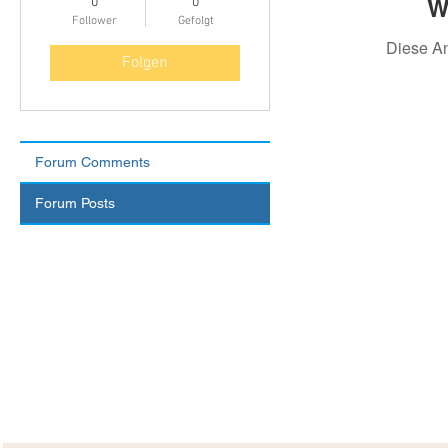
W
0
0
Follower
Gefolgt
Diese A
Folgen
Forum Comments
Forum Posts