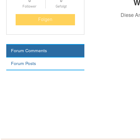
W
0
0
Follower
Gefolgt
Diese A
Folgen
Forum Comments
Forum Posts