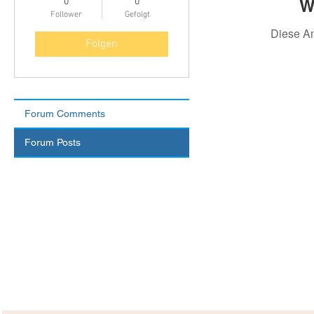
W
0
0
Follower
Gefolgt
Diese A
Folgen
Forum Comments
Forum Posts