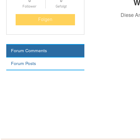
W
0
0
Follower
Gefolgt
Diese A
Folgen
Forum Comments
Forum Posts