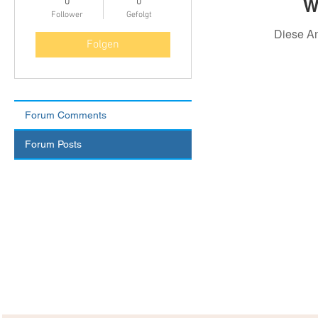
W
0
0
Follower
Gefolgt
Diese A
Folgen
Forum Comments
Forum Posts