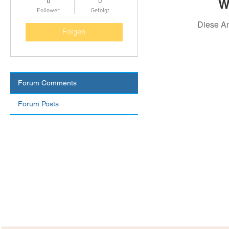
W
0
0
Follower
Gefolgt
Diese A
Folgen
Forum Comments
Forum Posts