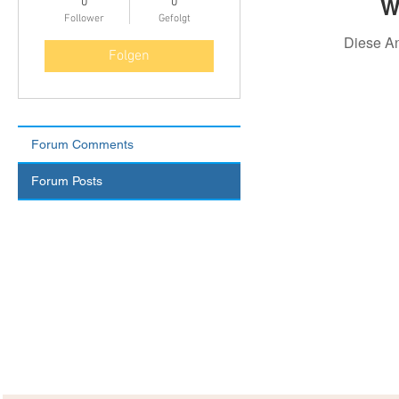
W
0
0
Follower
Gefolgt
Diese A
Folgen
Forum Comments
Forum Posts