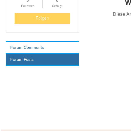
W
0
0
Follower
Gefolgt
Diese A
Folgen
Forum Comments
Forum Posts