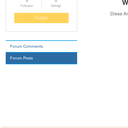
W
0
0
Follower
Gefolgt
Diese A
Folgen
Forum Comments
Forum Posts