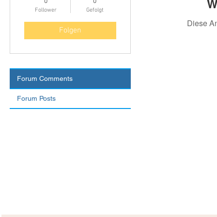
W
0
0
Follower
Gefolgt
Diese A
Folgen
Forum Comments
Forum Posts