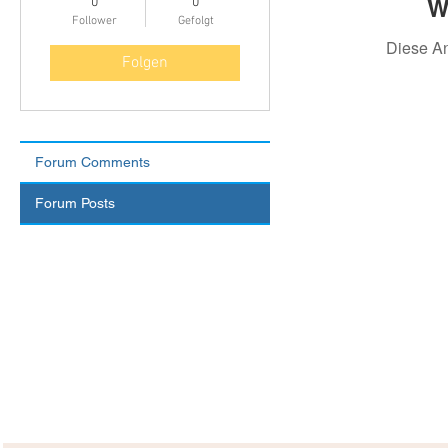
W
0
0
Follower
Gefolgt
Diese A
Folgen
Forum Comments
Forum Posts