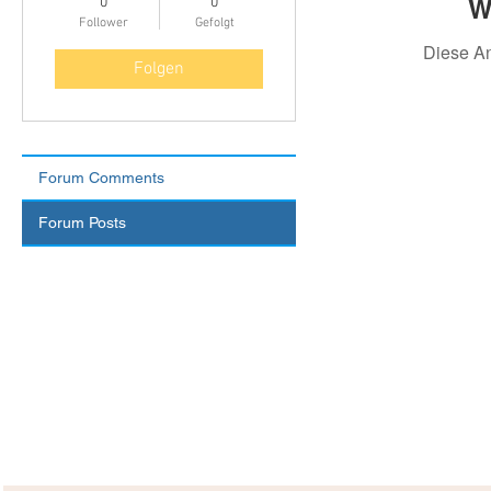
W
0
0
Follower
Gefolgt
Diese A
Folgen
Forum Comments
Forum Posts