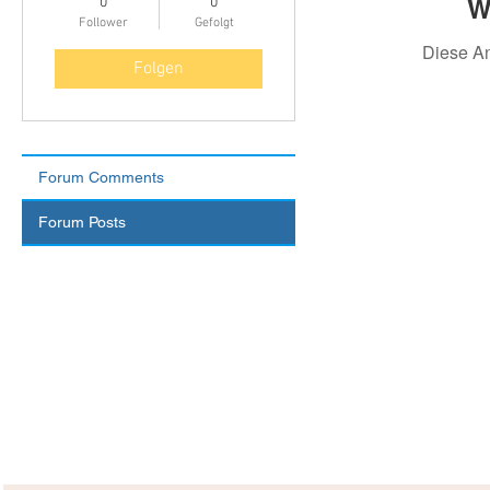
W
0
0
Follower
Gefolgt
Diese A
Folgen
Forum Comments
Forum Posts