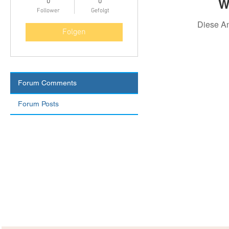
W
0
0
Follower
Gefolgt
Diese A
Folgen
Forum Comments
Forum Posts