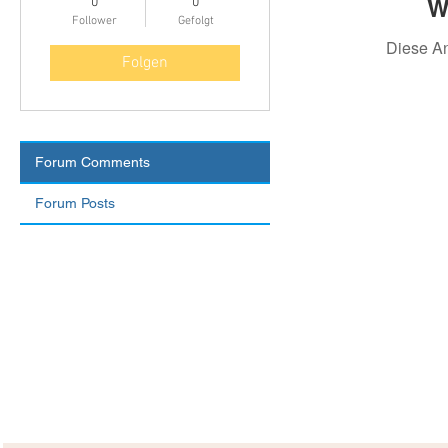
W
0
0
Follower
Gefolgt
Diese A
Folgen
Forum Comments
Forum Posts