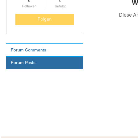
W
0
0
Follower
Gefolgt
Diese A
Folgen
Forum Comments
Forum Posts