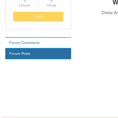
W
0
0
Follower
Gefolgt
Diese A
Folgen
Forum Comments
Forum Posts