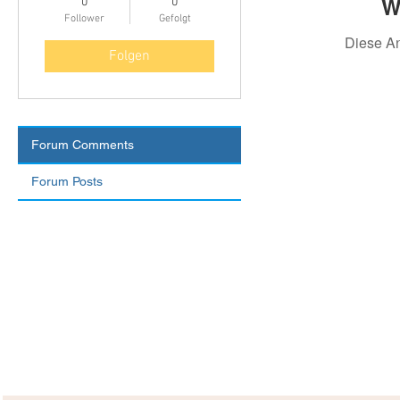
W
0
0
Follower
Gefolgt
Diese A
Folgen
Forum Comments
Forum Posts