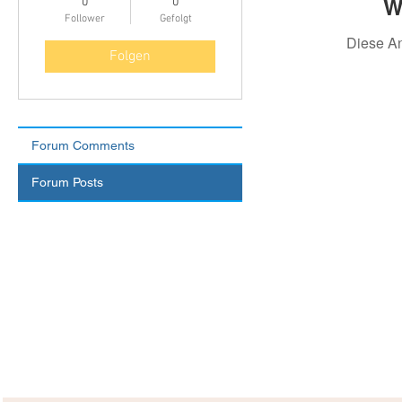
W
0
0
Follower
Gefolgt
Diese A
Folgen
Forum Comments
Forum Posts