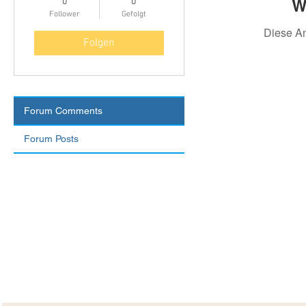
W
0
0
Follower
Gefolgt
Diese A
Folgen
Forum Comments
Forum Posts