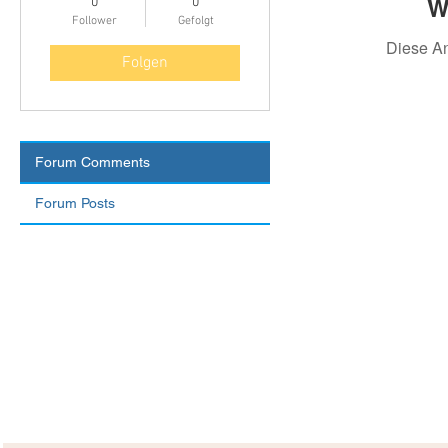
W
0
0
Follower
Gefolgt
Diese A
Folgen
Forum Comments
Forum Posts