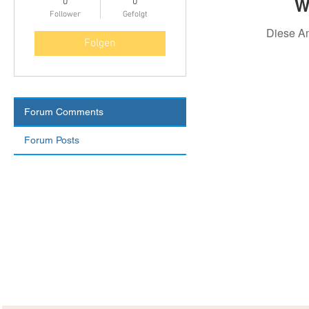
W
0
0
Follower
Gefolgt
Diese A
Folgen
Forum Comments
Forum Posts