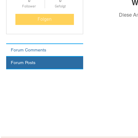
W
0
0
Follower
Gefolgt
Diese A
Folgen
Forum Comments
Forum Posts