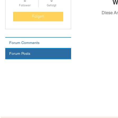
W
0
0
Follower
Gefolgt
Diese A
Folgen
Forum Comments
Forum Posts