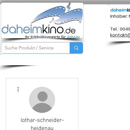
daheim
k
Inhaber:
Tel.: 004
kontakt
Startseite
Service
Produkte
Über mich
Kontakt
Weitere Optionen
lothar-schneider-
heidenau