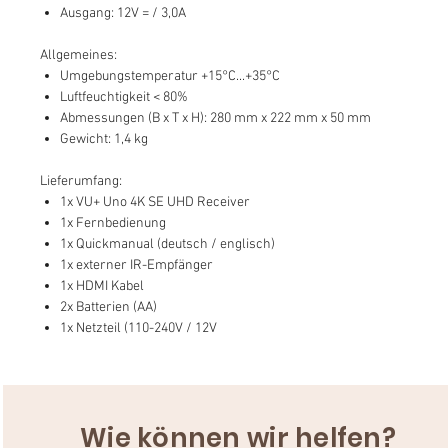
Ausgang: 12V = / 3,0A
Allgemeines:
Umgebungstemperatur +15°C...+35°C
Luftfeuchtigkeit < 80%
Abmessungen (B x T x H): 280 mm x 222 mm x 50 mm
Gewicht: 1,4 kg
Lieferumfang:
1x VU+ Uno 4K SE UHD Receiver
1x Fernbedienung
1x Quickmanual (deutsch / englisch)
1x externer IR-Empfänger
1x HDMI Kabel
2x Batterien (AA)
1x Netzteil (110-240V / 12V
Wie können wir helfen?