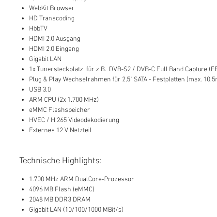
WebKit Browser
HD Transcoding
HbbTV
HDMI 2.0 Ausgang
HDMI 2.0 Eingang
Gigabit LAN
1x Tunersteckplatz für z.B. DVB-S2 / DVB-C Full Band Capture (F
Plug & Play Wechselrahmen für 2,5" SATA - Festplatten (max. 1
USB 3.0
ARM CPU (2x 1.700 MHz)
eMMC Flashspeicher
HVEC / H.265 Videodekodierung
Externes 12 V Netzteil
Technische Highlights:
1.700 MHz ARM DualCore-Prozessor
4096 MB Flash (eMMC)
2048 MB DDR3 DRAM
Gigabit LAN (10/100/1000 MBit/s)