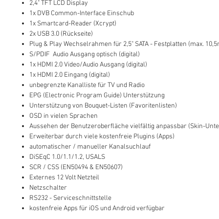
2,4" TFT LCD Display
1x DVB Common-Interface Einschub
1x Smartcard-Reader (Xcrypt)
2x USB 3.0 (Rückseite)
Plug & Play Wechselrahmen für 2,5" SATA - Festplatten (max. 1
S/PDIF Audio Ausgang optisch (digital)
1x HDMI 2.0 Video/Audio Ausgang (digital)
1x HDMI 2.0 Eingang (digital)
unbegrenzte Kanalliste für TV und Radio
EPG (Electronic Program Guide) Unterstützung
Unterstützung von Bouquet-Listen (Favoritenlisten)
OSD in vielen Sprachen
Aussehen der Benutzeroberfläche vielfältig anpassbar (Skin-Unte
Erweiterbar durch viele kostenfreie Plugins (Apps)
automatischer / manueller Kanalsuchlauf
DiSEqC 1.0/1.1/1.2, USALS
SCR / CSS (EN50494 & EN50607)
Externes 12 Volt Netzteil
Netzschalter
RS232 - Serviceschnittstelle
kostenfreie Apps für iOS und Android verfügbar