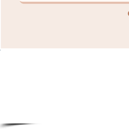
Kontakt
daheimkino.de
Tel: +49 (0) 8152 4849631
kontakt@daheimkino.de