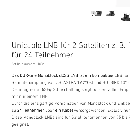
Unicable LNB für 2 Sateliten z. B. 
für 24 Teilnehmer
Artikelnummer: 11086
Das DUR-line Monoblock dCSS LNB ist ein kompaktes LNB
für
Satellitenempfang von z.B. ASTRA 19,2°Ost und HOTBIRD 13° Os
Die integrierte DiSEqC-Umschaltung sorgt für den vollen Empf
mit nur einem LNB.
Durch die einzigartige Kombination von Monoblock und Einka
zu
24 Teilnehmer
über
ein Kabel
versorgt werden. Exclusiv nur
Diese Monoblock LNBs sind für Satellitenantennen von 75 bi
geeignet.