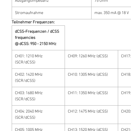
Ausgangsimpedanz
75 Ohm
Stromaufnahme
max. 350 mA @ 18 V
Teilnehmer Frequenzen:
dCSS-Frequenzen / dCSS
frequencies
@ dCSS: 950 - 2150 MHz
CH01: 1210 MHz
CH09: 1260 MHz (dCSS)
CH17:
(SCR/dCSS)
CH02: 1420 MHz
CH10: 1305 MHz (dCSS)
CH18:
(SCR/dCSS)
CH03: 1680 MHz
CH11: 1350 MHz (dCSS)
CH19:
(SCR/dCSS)
CH04: 2040 MHz
CH12: 1475 MHz (dCSS)
CH20:
(SCR/dCSS)
CH05: 1005 MHz
CH13: 1520 MHz (dCSS)
CH21: