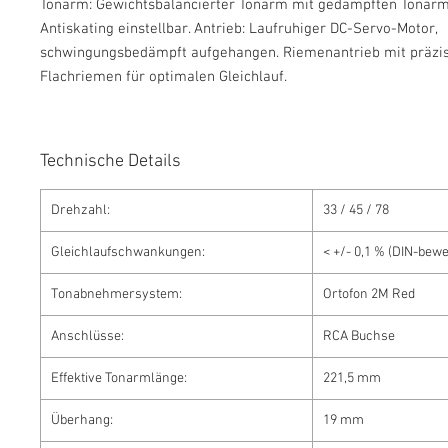
Tonarm: Gewichtsbalancierter Tonarm mit gedämpften Tonarmli
Antiskating einstellbar. Antrieb: Laufruhiger DC-Servo-Motor,
schwingungsbedämpft aufgehangen. Riemenantrieb mit präzi
Flachriemen für optimalen Gleichlauf.
Technische Details
Drehzahl:
33 / 45 / 78
Gleichlaufschwankungen:
< +/- 0,1 % (DIN-bewe
Tonabnehmersystem:
Ortofon 2M Red
Anschlüsse:
RCA Buchse
Effektive Tonarmlänge:
221,5 mm
Überhang:
19 mm