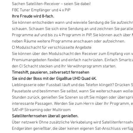
Sachen Satelliten-Receiver – seien Sie dabei!
FBC Tuner Empfänger und 4 x PiP
Ihre Freude wird 8-fach.
Sie können entscheiden wann und wieviele Sendung die Sie aufzeichn
schauen. Schauen Sie sich eine Sendung an und zeichnen Sie parallel
Programme auf und bis zu 4 Programm in PiP. Sie können auch über 
neben Räume weitere Programme anschauen oder aufzeichnen.
CI Modulschacht für verschlüsselte Angebote
Sie können über den Modulschacht den Receiver zum Empfang von 
Premiumangeboten flexibel und einfach nachrüsten. Einfach Smartca
den CI Schacht stecken und Ihr Verwöhnprogramm starten.
Timeshift, pausieren, zeitversetzt fernsehen
Sie sind der Boss mit der GigaBlue UHD Quad 4K.
Lieblingsserie oder Fussball läuft und das Telefon klingelt? Drücken S
Pausetaste und bestimmen Sie selbst, wann Sie weiterschauen wollen
Stunden zurück, genießen Sie Szenen so oft Sie mögen oder überspr
interessante Passagen. Werden Sie zum Herrn über Ihr Programm, e
SAT>IP Streaming oder Multiroom
Satellitenfernsehen überall genießen.
Über netzwerk Ohne zusätzliche Verkabelung wird Satellitenfernsehe
Endgeräten genießbar, die über keinen eigenen Sat-Anschluss verfüg