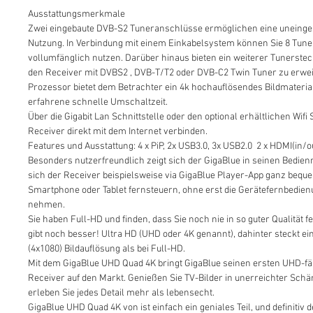
Ausstattungsmerkmale
Zwei eingebaute DVB-S2 Tuneranschlüsse ermöglichen eine uneing
Nutzung. In Verbindung mit einem Einkabelsystem können Sie 8 Tune
vollumfänglich nutzen. Darüber hinaus bieten ein weiterer Tunersteck
den Receiver mit DVBS2 , DVB-T/T2 oder DVB-C2 Twin Tuner zu erwei
Prozessor bietet dem Betrachter ein 4k hochauflösendes Bildmateria
erfahrene schnelle Umschaltzeit.
Über die Gigabit Lan Schnittstelle oder den optional erhältlichen Wifi
Receiver direkt mit dem Internet verbinden.
Features und Ausstattung: 4 x PiP, 2x USB3.0, 3x USB2.0 2 x HDMI(in/o
Besonders nutzerfreundlich zeigt sich der GigaBlue in seinen Bedien
sich der Receiver beispielsweise via GigaBlue Player-App ganz beq
Smartphone oder Tablet fernsteuern, ohne erst die Gerätefernbedien
nehmen.
Sie haben Full-HD und finden, dass Sie noch nie in so guter Qualität
gibt noch besser! Ultra HD (UHD oder 4K genannt), dahinter steckt e
(4x1080) Bildauflösung als bei Full-HD.
Mit dem GigaBlue UHD Quad 4K bringt GigaBlue seinen ersten UHD-fäh
Receiver auf den Markt. Genießen Sie TV-Bilder in unerreichter Schär
erleben Sie jedes Detail mehr als lebensecht.
GigaBlue UHD Quad 4K von ist einfach ein geniales Teil, und definitiv 