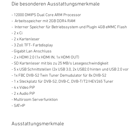
Die besonderen Ausstattungsmerkmale
- 12000 DMIPS Dual Core ARM Processor
- Arbeitsspeicher mit 2GB DDR4 RAM
- Interner Speicher für Betriebssystem und PlugIn 4GB eMMC Flash
- 2 x Ci
- 2 x Kartenleser
- 3 Zoll TFT- Farbdisplay
- Gigabit Lan Anschluss
- 2 x HDMI 2.0 (1x HDMI IN, 1x HDMI OUT)
- SD Kartenleser mit bis zu 25 MB/s Lesegeschwindigkeit
- 5 x USB Schnittstellen (2x USB 3.0, 2x USB2.0 hinten und USB 2.0 vo
- 1x FBC DVB-S2 Twin Tuner Demudulator für 8x DVB-S2
- 1 x Steckplatz für DVB-S2, DVB-C, DVB-T/T2/HEV265 Tuner
- 4 x Video PiP
- 2 x Audio PiP
- Multiroom Serverfunktion
- SAT>IP
Ausstattungsmerkmale