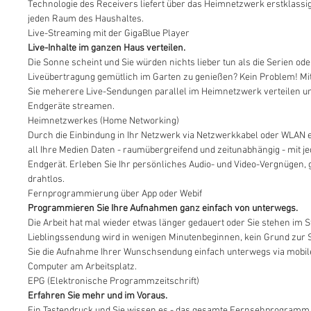
Technologie des Receivers liefert über das Heimnetzwerk erstklassig
jeden Raum des Haushaltes.
Live-Streaming mit der GigaBlue Player
Live-Inhalte im ganzen Haus verteilen.
Die Sonne scheint und Sie würden nichts lieber tun als die Serien ode
Liveübertragung gemütlich im Garten zu genießen? Kein Problem! M
Sie meherere Live-Sendungen parallel im Heimnetzwerk verteilen un
Endgeräte streamen.
Heimnetzwerkes (Home Networking)
Durch die Einbindung in Ihr Netzwerk via Netzwerkkabel oder WLAN er
all Ihre Medien Daten - raumübergreifend und zeitunabhängig - mit 
Endgerät. Erleben Sie Ihr persönliches Audio- und Video-Vergnügen, 
drahtlos.
Fernprogrammierung über App oder Webif
Programmieren Sie Ihre Aufnahmen ganz einfach von unterwegs.
Die Arbeit hat mal wieder etwas länger gedauert oder Sie stehen im St
Lieblingssendung wird in wenigen Minutenbeginnen, kein Grund zur
Sie die Aufnahme Ihrer Wunschsendung einfach unterwegs via mobil
Computer am Arbeitsplatz.
EPG (Elektronische Programmzeitschrift)
Erfahren Sie mehr und im Voraus.
Ein Tastendruck und Sie wissen es - das gesamte Fernsehprogramm i