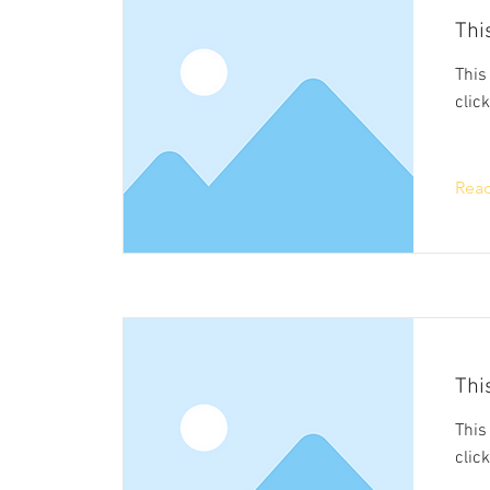
This
This
clic
Rea
This
This
clic