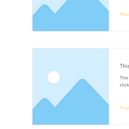
Rea
This
This
clic
Rea