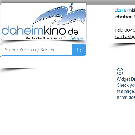
daheim
k
Inhaber:
Tel.: 004
kontakt
Startseite
Service
Produkte
Über mich
Kontakt
Widget Di
Check you
this page
If that do