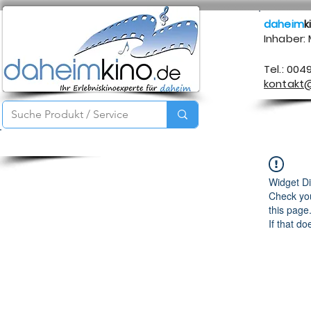
daheim
k
Inhaber:
Tel.: 004
kontakt
Startseite
Service
Produkte
Über mich
Kontakt
Widget Di
Check you
this page
If that do