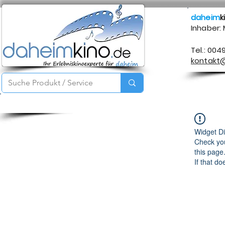
daheim
k
Inhaber:
Tel.: 004
kontakt
Startseite
Service
Produkte
Über mich
Kontakt
Widget Di
Check you
this page
If that do