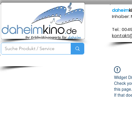
daheim
k
Inhaber:
Tel.: 004
kontakt
Startseite
Service
Produkte
Über mich
Kontakt
Widget Di
Check you
this page
If that do