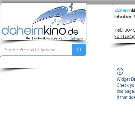
daheim
k
Inhaber:
Tel.: 004
kontakt
Startseite
Service
Produkte
Über mich
Kontakt
Widget Di
Check you
this page
If that do