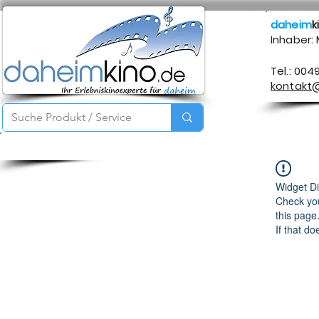
daheim
k
Inhaber:
Tel.: 004
kontakt
Startseite
Service
Produkte
Über mich
Kontakt
Widget Di
Check you
this page
If that do