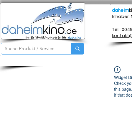
daheim
k
Inhaber:
Tel.: 004
kontakt
Startseite
Service
Produkte
Über mich
Kontakt
Widget Di
Check you
this page
If that do