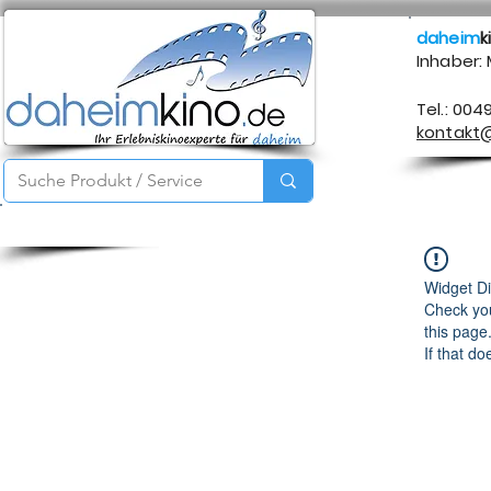
daheim
k
Inhaber:
Tel.: 004
kontakt
Startseite
Service
Produkte
Über mich
Kontakt
Widget Di
Check you
this page
If that do