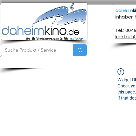
daheim
k
Inhaber:
Tel.: 004
kontakt
Startseite
Service
Produkte
Über mich
Kontakt
Widget Di
Check you
this page
If that do