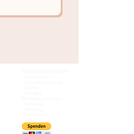
Zahlungsmethoden:
- Kreditkarten
- Sofortüberweisung
- PayPal
- Vorkasse
Bei Absprache auch
- Rechnung
- Abholung
- Nachnahme