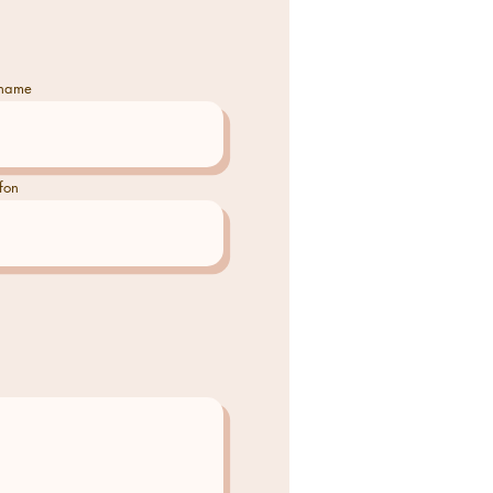
name
fon