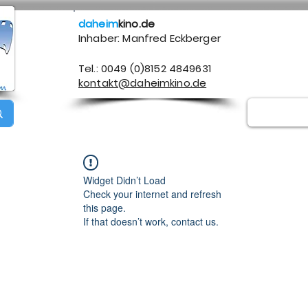
daheim
kino.de
Inhaber: Manfred Eckberger
Tel.: 0049 (0)8152 4849631
kontakt@daheimkino.de
Über mich
Kontakt
Impressum
Datenschutz
A
Widget Didn’t Load
Check your internet and refresh
this page.
If that doesn’t work, contact us.