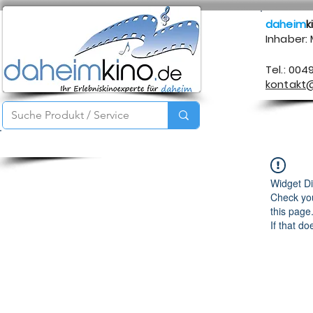
daheim
k
Inhaber:
Tel.: 004
kontakt
Startseite
Service
Produkte
Über mich
Kontakt
Widget Di
Check you
this page
If that do