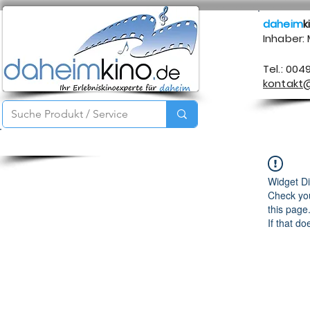
daheim
k
Inhaber:
Tel.: 004
kontakt
Startseite
Service
Produkte
Über mich
Kontakt
Widget Di
Check you
this page
If that do