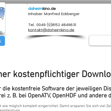
daheim
kino.de
Inhaber: Manfred Eckberger
Tel.: 0049 (0)8152 4849631
kontakt@daheimkino.de
Über mich
Kontakt
Impressum
Datenschutz
A
her kostenpflichtiger Downl
r die kostenfreie Software der jeweiligen Di
ei z. B. bei OpenATV, OpenHDF und andere d
wie möglich komplett eingerichtet. Damit ersparen Sie sich viel Zei
enstleistung.