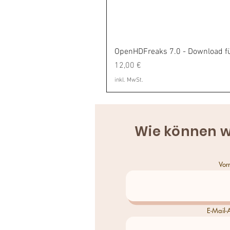
OpenHDFreaks 7.0 - Download fü
Preis
12,00 €
inkl. MwSt.
Wie können w
Vor
E-Mail-