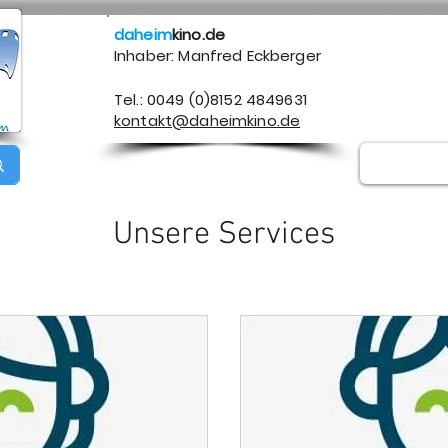
daheim
kino.de
Inhaber: Manfred Eckberger
Tel.: 0049 (0)8152 4849631
kontakt@daheimkino.de
Über mich
Kontakt
Impressum
Datenschutz
A
Unsere Services