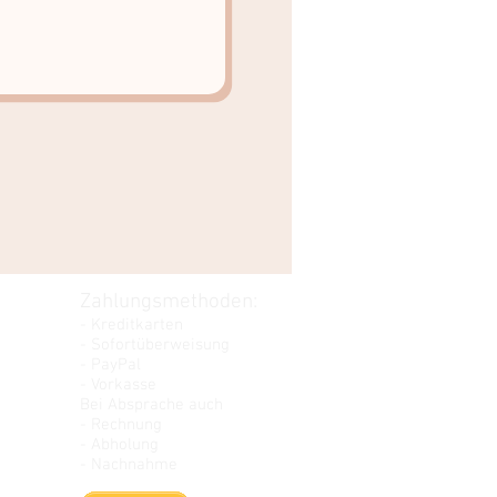
Zahlungsmethoden:
- Kreditkarten
- Sofortüberweisung
- PayPal
- Vorkasse
Bei Absprache auch
- Rechnung
- Abholung
- Nachnahme