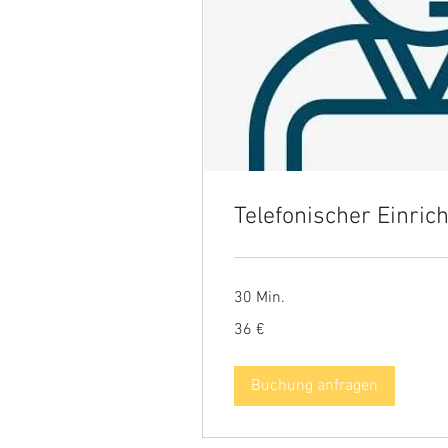
Telefonischer Einric
30 Min.
36
36 €
Euro
Buchung anfragen